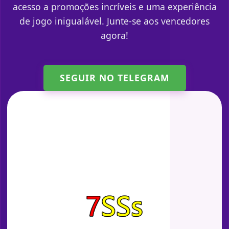
acesso a promoções incríveis e uma experiência
de jogo inigualável. Junte-se aos vencedores
agora!
SEGUIR NO TELEGRAM