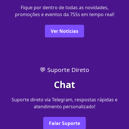
Fique por dentro de todas as novidades,
promoções e eventos da 7SSs em tempo real!
Ver Notícias
💬 Suporte Direto
Chat
Suporte direto via Telegram, respostas rápidas e
atendimento personalizado!
Falar Suporte