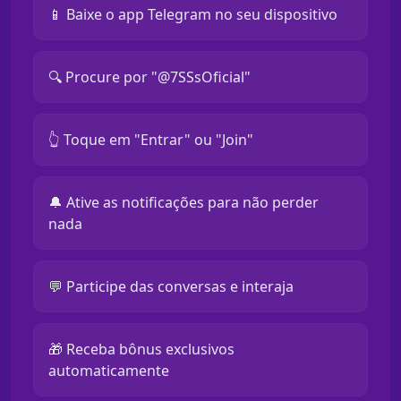
📱 Baixe o app Telegram no seu dispositivo
🔍 Procure por "@7SSsOficial"
👆 Toque em "Entrar" ou "Join"
🔔 Ative as notificações para não perder
nada
💬 Participe das conversas e interaja
🎁 Receba bônus exclusivos
automaticamente