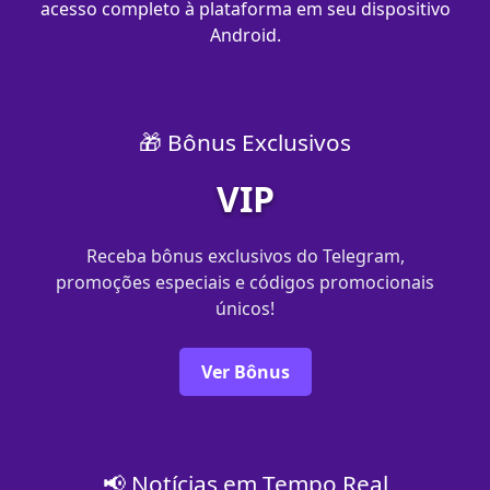
acesso completo à plataforma em seu dispositivo
Android.
🎁 Bônus Exclusivos
VIP
Receba bônus exclusivos do Telegram,
promoções especiais e códigos promocionais
únicos!
Ver Bônus
📢 Notícias em Tempo Real