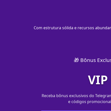
Com estrutura sólida e recursos abundan
🎁 Bônus Exclu
VIP
Receba bônus exclusivos do Telegra
e códigos promocionai