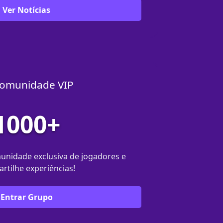
Ver Notícias
Comunidade VIP
1000+
unidade exclusiva de jogadores e
rtilhe experiências!
Entrar Grupo