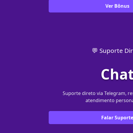
Ver Bônus
💬 Suporte Di
Cha
Suporte direto via Telegram, r
atendimento persona
Falar Suport