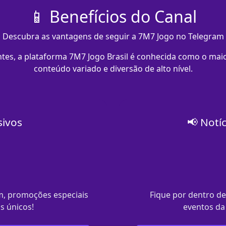
📱 Benefícios do Canal
Descubra as vantagens de seguir a 7M7 Jogo no Telegram
tes, a plataforma 7M7 Jogo Brasil é conhecida como o maio
conteúdo variado e diversão de alto nível.
sivos
📢 Notí
m, promoções especiais
Fique por dentro d
s únicos!
eventos da