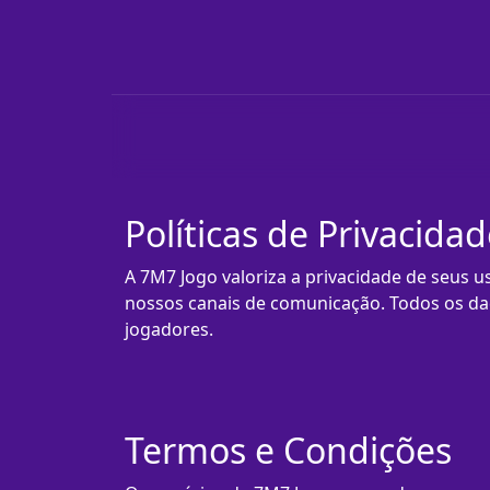
Políticas de Privacida
A 7M7 Jogo valoriza a privacidade de seus 
nossos canais de comunicação. Todos os dad
jogadores.
Termos e Condições