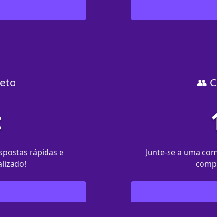
reto
👥 
t
espostas rápidas e
Junte-se a uma com
lizado!
compa
e