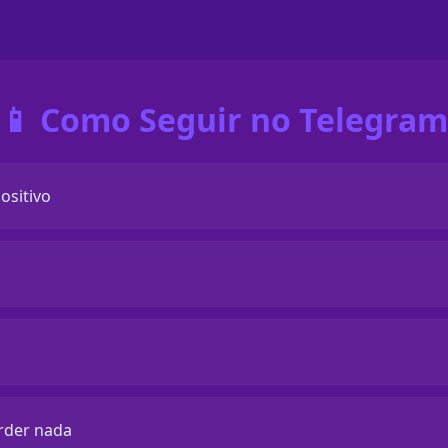
📱 Como Seguir no Telegram
ositivo
erder nada