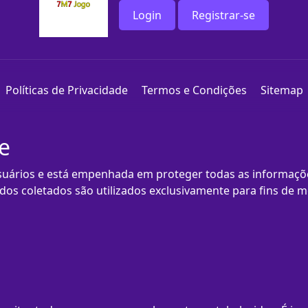
Login
Registrar-se
Políticas de Privacidade
Termos e Condições
Sitemap
de
usuários e está empenhada em proteger todas as informaçõ
os coletados são utilizados exclusivamente para fins de m