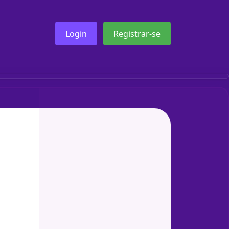
Login
Registrar-se