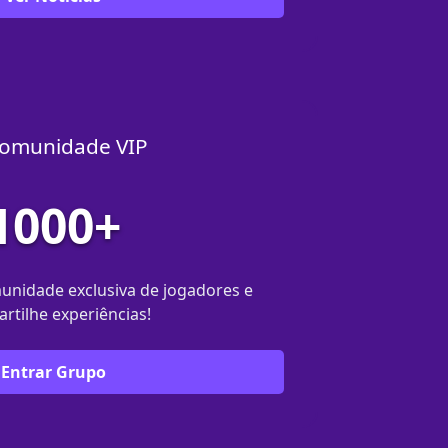
Comunidade VIP
1000+
unidade exclusiva de jogadores e
rtilhe experiências!
Entrar Grupo