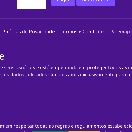
Políticas de Privacidade
Termos e Condições
Sitemap
de
de seus usuários e está empenhada em proteger todas as i
 os dados coletados são utilizados exclusivamente para fi
em respeitar todas as regras e regulamentos estabelecido