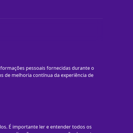
nformações pessoais fornecidas durante o
ns de melhoria contínua da experiência de
s. É importante ler e entender todos os