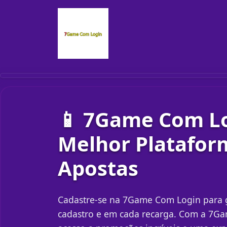
📱 7Game Com L
Melhor Platafor
Apostas
Cadastre-se na 7Game Com Login para
cadastro e em cada recarga. Com a 7G