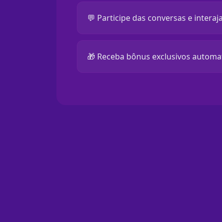
💬 Participe das conversas e interaj
🎁 Receba bônus exclusivos autom