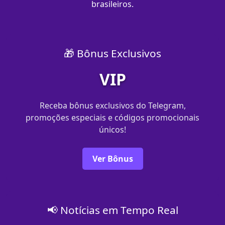
brasileiros.
🎁 Bônus Exclusivos
VIP
Receba bônus exclusivos do Telegram,
promoções especiais e códigos promocionais
únicos!
Ver Bônus
📢 Notícias em Tempo Real