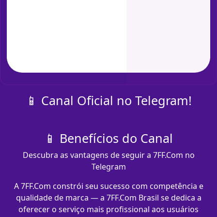
📱 Canal Oficial no Telegram!
📱 Benefícios do Canal
Descubra as vantagens de seguir a 7FF.Com no
Telegram
A 7FF.Com constrói seu sucesso com competência e
qualidade de marca — a 7FF.Com Brasil se dedica a
oferecer o serviço mais profissional aos usuários