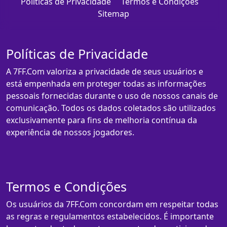
Políticas de Privacidade
Termos e Condições
Sitemap
Políticas de Privacidade
A 7FF.Com valoriza a privacidade de seus usuários e
está empenhada em proteger todas as informações
pessoais fornecidas durante o uso de nossos canais de
comunicação. Todos os dados coletados são utilizados
exclusivamente para fins de melhoria contínua da
experiência de nossos jogadores.
Termos e Condições
Os usuários da 7FF.Com concordam em respeitar todas
as regras e regulamentos estabelecidos. É importante