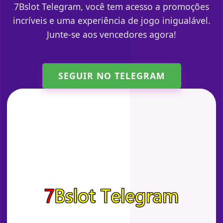
7Bslot Telegram, você tem acesso a promoções
incríveis e uma experiência de jogo inigualável.
Junte-se aos vencedores agora!
SEGUIR NO TELEGRAM