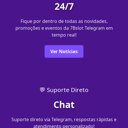
24/7
Fique por dentro de todas as novidades,
promoções e eventos da 7Bslot Telegram em
tempo real!
Ver Notícias
💬 Suporte Direto
Chat
Suporte direto via Telegram, respostas rápidas e
atendimento personalizado!