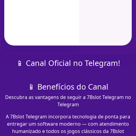
📱 Canal Oficial no Telegram!
📱 Benefícios do Canal
Descubra as vantagens de seguir a 7Bslot Telegram no
Telegram
A 7Bslot Telegram incorpora tecnologia de ponta para
entregar um software moderno — com atendimento
humanizado e todos os jogos clássicos da 7Bslot