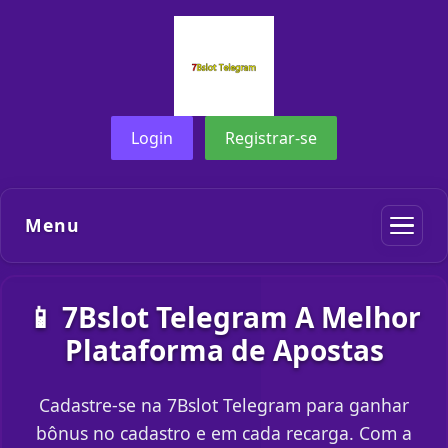
Login
Registrar-se
Menu
📱 7Bslot Telegram A Melhor
Plataforma de Apostas
Cadastre-se na 7Bslot Telegram para ganhar
bônus no cadastro e em cada recarga. Com a