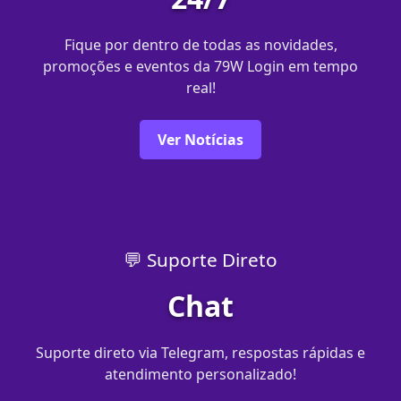
Fique por dentro de todas as novidades,
promoções e eventos da 79W Login em tempo
real!
Ver Notícias
💬 Suporte Direto
Chat
Suporte direto via Telegram, respostas rápidas e
atendimento personalizado!