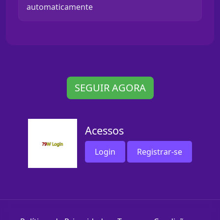
automaticamente
SEGUIR AGORA
Acessos
Login
Registrar-se