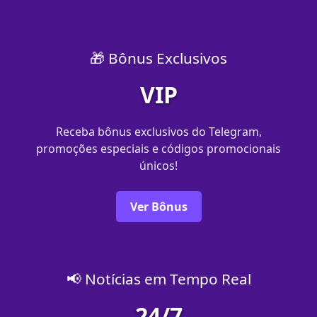
🎁 Bônus Exclusivos
VIP
Receba bônus exclusivos do Telegram,
promoções especiais e códigos promocionais
únicos!
Ver Bônus
📢 Notícias em Tempo Real
24/7