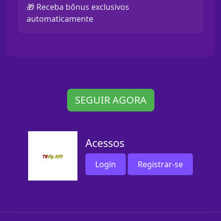
🎁 Receba bônus exclusivos
automaticamente
SEGUIR AGORA
Acessos
Login
Registrar-se