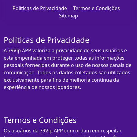
Políticas de Privacidade
Termos e Condições
Sitemap
Políticas de Privacidade
A 79Vip APP valoriza a privacidade de seus usuários e
está empenhada em proteger todas as informações
pessoais fornecidas durante o uso de nossos canais de
comunicação. Todos os dados coletados são utilizados
exclusivamente para fins de melhoria contínua da
experiência de nossos jogadores.
Termos e Condições
Os usuários da 79Vip APP concordam em respeitar