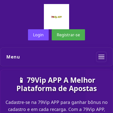
Login
Registrar-se
Menu
📱 79Vip APP A Melhor
Plataforma de Apostas
Cadastre-se na 79Vip APP para ganhar bônus no
cadastro e em cada recarga. Com a 79Vip APP,