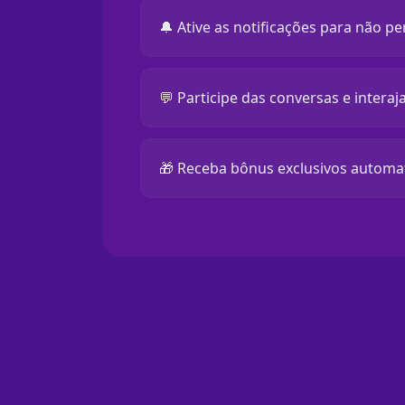
🔔 Ative as notificações para não p
💬 Participe das conversas e interaj
🎁 Receba bônus exclusivos autom