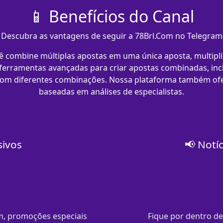
📱 Benefícios do Canal
Descubra as vantagens de seguir a 78Brl.Com no Telegram
 combine múltiplas apostas em uma única aposta, multipli
e ferramentas avançadas para criar apostas combinadas, i
om diferentes combinações. Nossa plataforma também of
baseadas em análises de especialistas.
sivos
📢 Notí
m, promoções especiais
Fique por dentro d