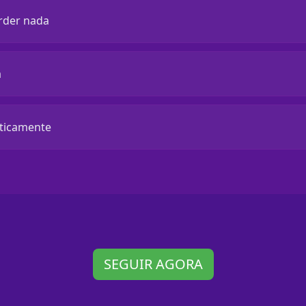
erder nada
a
aticamente
SEGUIR AGORA