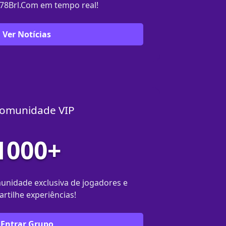
 78Brl.Com em tempo real!
Ver Notícias
Comunidade VIP
1000+
unidade exclusiva de jogadores e
rtilhe experiências!
Entrar Grupo