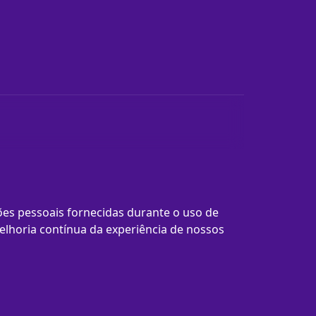
ões pessoais fornecidas durante o uso de
elhoria contínua da experiência de nossos