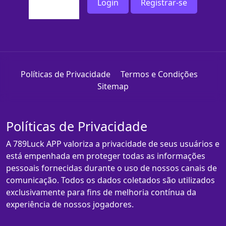
Login
Registrar-se
Políticas de Privacidade
Termos e Condições
Sitemap
Políticas de Privacidade
A 789Luck APP valoriza a privacidade de seus usuários e
está empenhada em proteger todas as informações
pessoais fornecidas durante o uso de nossos canais de
comunicação. Todos os dados coletados são utilizados
exclusivamente para fins de melhoria contínua da
experiência de nossos jogadores.