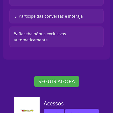
💬 Participe das conversas e interaja
🎁 Receba bônus exclusivos
automaticamente
SEGUIR AGORA
Acessos