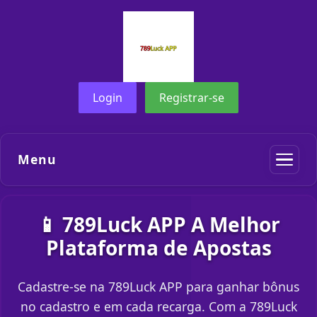
Login
Registrar-se
Menu
📱 789Luck APP A Melhor
Plataforma de Apostas
Cadastre-se na 789Luck APP para ganhar bônus
no cadastro e em cada recarga. Com a 789Luck