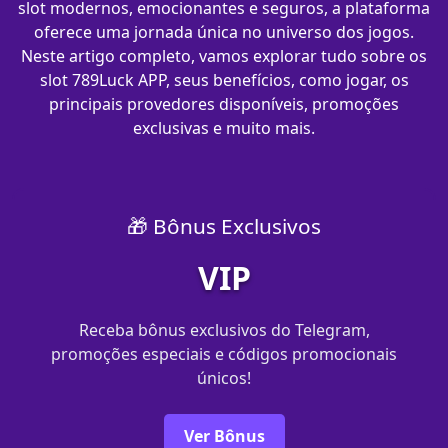
slot modernos, emocionantes e seguros, a plataforma
oferece uma jornada única no universo dos jogos.
Neste artigo completo, vamos explorar tudo sobre os
slot 789Luck APP, seus benefícios, como jogar, os
principais provedores disponíveis, promoções
exclusivas e muito mais.
🎁 Bônus Exclusivos
VIP
Receba bônus exclusivos do Telegram,
promoções especiais e códigos promocionais
únicos!
Ver Bônus