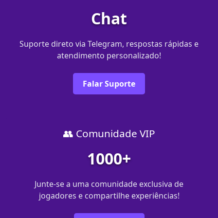
Chat
Suporte direto via Telegram, respostas rápidas e
atendimento personalizado!
Falar Suporte
👥 Comunidade VIP
1000+
Junte-se a uma comunidade exclusiva de
jogadores e compartilhe experiências!