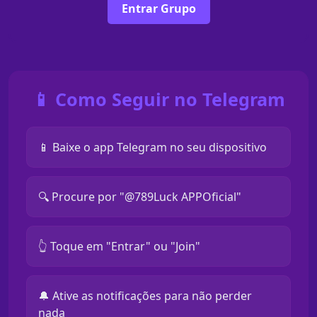
Entrar Grupo
📱 Como Seguir no Telegram
📱 Baixe o app Telegram no seu dispositivo
🔍 Procure por "@789Luck APPOficial"
👆 Toque em "Entrar" ou "Join"
🔔 Ative as notificações para não perder
nada