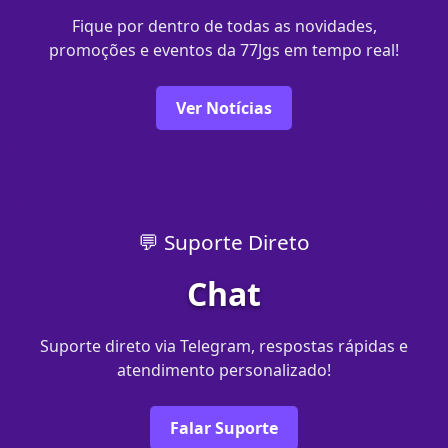
Fique por dentro de todas as novidades,
promoções e eventos da 77Jgs em tempo real!
Ver Notícias
💬 Suporte Direto
Chat
Suporte direto via Telegram, respostas rápidas e
atendimento personalizado!
Falar Suporte