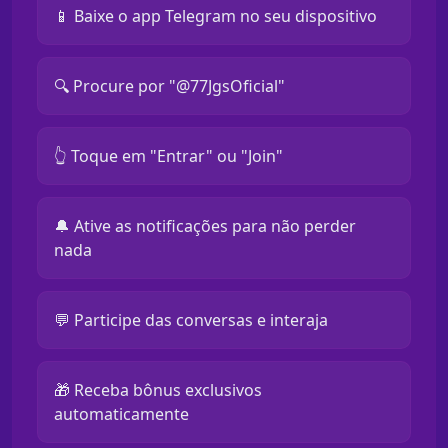
📱 Baixe o app Telegram no seu dispositivo
🔍 Procure por "@77JgsOficial"
👆 Toque em "Entrar" ou "Join"
🔔 Ative as notificações para não perder
nada
💬 Participe das conversas e interaja
🎁 Receba bônus exclusivos
automaticamente