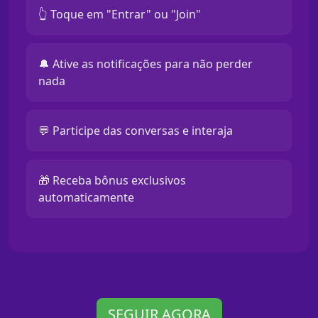
👆 Toque em "Entrar" ou "Join"
🔔 Ative as notificações para não perder
nada
💬 Participe das conversas e interaja
🎁 Receba bônus exclusivos
automaticamente
SEGUIR AGORA