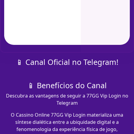
📱 Canal Oficial no Telegram!
📱 Benefícios do Canal
Descubra as vantagens de seguir a 77GG Vip Login no
Telegram
O Cassino Online 77GG Vip Login materializa uma
síntese dialética entre a ubiquidade digital e a
fenomenologia da experiência física de jogo,