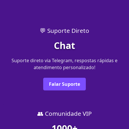
💬 Suporte Direto
Chat
Suporte direto via Telegram, respostas rápidas e
atendimento personalizado!
Falar Suporte
👥 Comunidade VIP
1000+