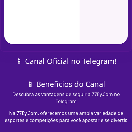
📱 Canal Oficial no Telegram!
📱 Benefícios do Canal
Descubra as vantagens de seguir a 77Ey.Com no
Telegram
Na 77Ey.Com, oferecemos uma ampla variedade de
esportes e competições para você apostar e se divertir.