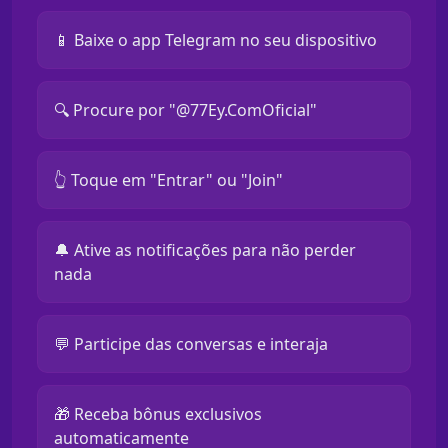
📱 Baixe o app Telegram no seu dispositivo
🔍 Procure por "@77Ey.ComOficial"
👆 Toque em "Entrar" ou "Join"
🔔 Ative as notificações para não perder
nada
💬 Participe das conversas e interaja
🎁 Receba bônus exclusivos
automaticamente