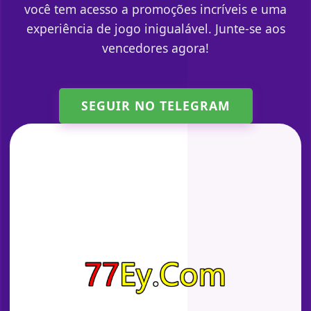
você tem acesso a promoções incríveis e uma
experiência de jogo inigualável. Junte-se aos
vencedores agora!
SEGUIR NO TELEGRAM