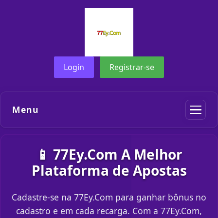
Login
Registrar-se
Menu
📱 77Ey.Com A Melhor
Plataforma de Apostas
Cadastre-se na 77Ey.Com para ganhar bônus no
cadastro e em cada recarga. Com a 77Ey.Com,