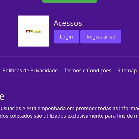
Acessos
Login
Registrar-se
Políticas de Privacidade
Termos e Condições
Sitemap
de
s usuários e está empenhada em proteger todas as informa
os coletados são utilizados exclusivamente para fins de m