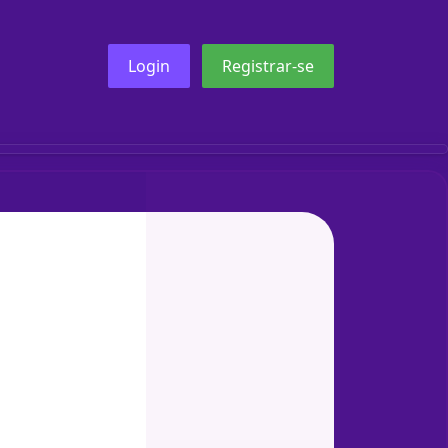
Login
Registrar-se