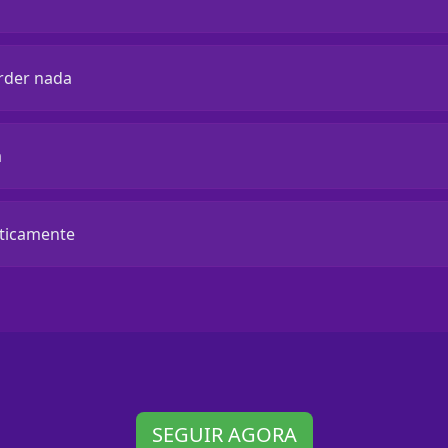
erder nada
a
aticamente
SEGUIR AGORA