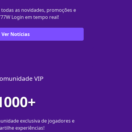
e todas as novidades, promoções e
777W Login em tempo real!
Ver Notícias
Comunidade VIP
1000+
unidade exclusiva de jogadores e
rtilhe experiências!