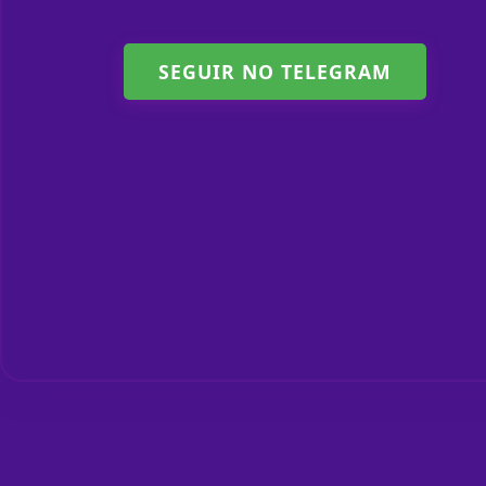
SEGUIR NO TELEGRAM