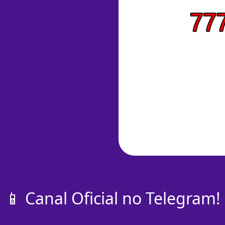
📱 Canal Oficial no Telegram!