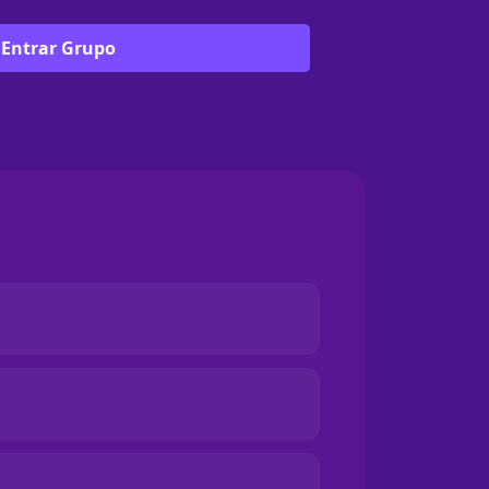
Entrar Grupo