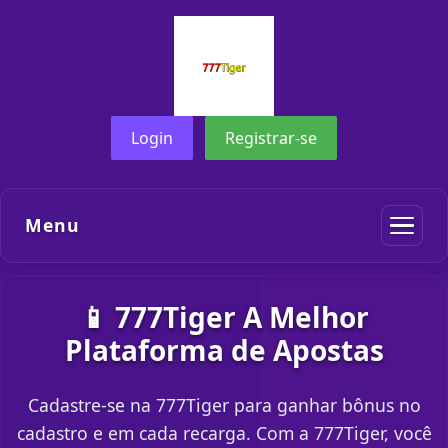
Login
Registrar-se
Menu
📱 777Tiger A Melhor
Plataforma de Apostas
Cadastre-se na 777Tiger para ganhar bônus no
cadastro e em cada recarga. Com a 777Tiger, você