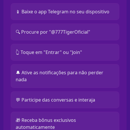
📱 Baixe o app Telegram no seu dispositivo
🔍 Procure por "@777TigerOficial"
👆 Toque em "Entrar" ou "Join"
🔔 Ative as notificações para não perder
nada
💬 Participe das conversas e interaja
🎁 Receba bônus exclusivos
automaticamente