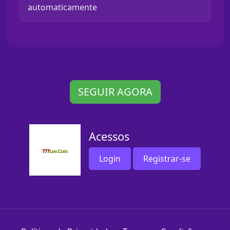
automaticamente
SEGUIR AGORA
Acessos
Login
Registrar-se