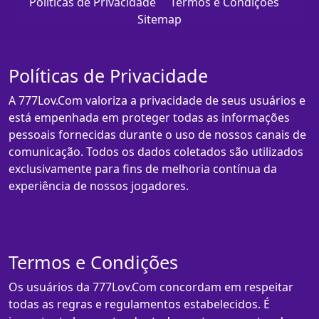
Políticas de Privacidade
Termos e Condições
Sitemap
Políticas de Privacidade
A 777Lov.Com valoriza a privacidade de seus usuários e
está empenhada em proteger todas as informações
pessoais fornecidas durante o uso de nossos canais de
comunicação. Todos os dados coletados são utilizados
exclusivamente para fins de melhoria contínua da
experiência de nossos jogadores.
Termos e Condições
Os usuários da 777Lov.Com concordam em respeitar
todas as regras e regulamentos estabelecidos. É