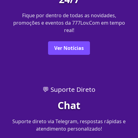
Fique por dentro de todas as novidades,
promoções e eventos da 777Lov.Com em tempo
real!
Ver Notícias
💬 Suporte Direto
Chat
Suporte direto via Telegram, respostas rápidas e
atendimento personalizado!