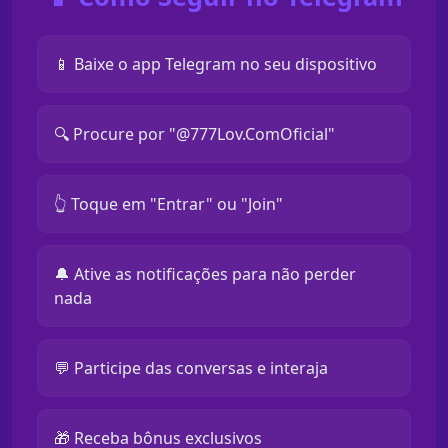
📱 Baixe o app Telegram no seu dispositivo
🔍 Procure por "@777Lov.ComOficial"
👆 Toque em "Entrar" ou "Join"
🔔 Ative as notificações para não perder
nada
💬 Participe das conversas e interaja
🎁 Receba bônus exclusivos