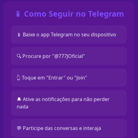
📱 Como Seguir no Telegram
📱 Baixe o app Telegram no seu dispositivo
🔍 Procure por "@777JOficial"
👆 Toque em "Entrar" ou "Join"
🔔 Ative as notificações para não perder
nada
💬 Participe das conversas e interaja