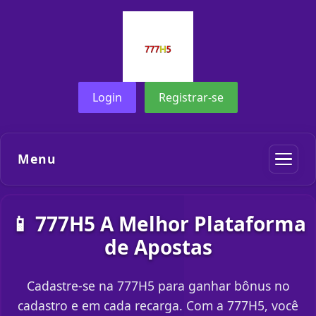
Login
Registrar-se
Menu
📱 777H5 A Melhor Plataforma
de Apostas
Cadastre-se na 777H5 para ganhar bônus no
cadastro e em cada recarga. Com a 777H5, você