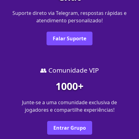
Suporte direto via Telegram, respostas rápidas e
atendimento personalizado!
Falar Suporte
👥 Comunidade VIP
1000+
Junte-se a uma comunidade exclusiva de
jogadores e compartilhe experiências!
Entrar Grupo