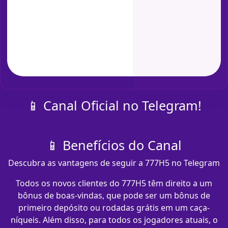
📱 Canal Oficial no Telegram!
📱 Benefícios do Canal
Descubra as vantagens de seguir a 777H5 no Telegram
Todos os novos clientes do 777H5 têm direito a um
bônus de boas-vindas, que pode ser um bônus de
primeiro depósito ou rodadas grátis em um caça-
níqueis. Além disso, para todos os jogadores atuais, o