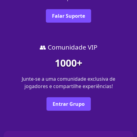
Falar Suporte
👥 Comunidade VIP
1000+
Junte-se a uma comunidade exclusiva de
jogadores e compartilhe experiências!
Entrar Grupo