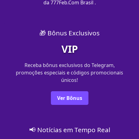
da 777Feb.Com Brasil .
🎁 Bônus Exclusivos
VIP
Receba bônus exclusivos do Telegram,
promoções especiais e códigos promocionais
únicos!
Ver Bônus
📢 Notícias em Tempo Real