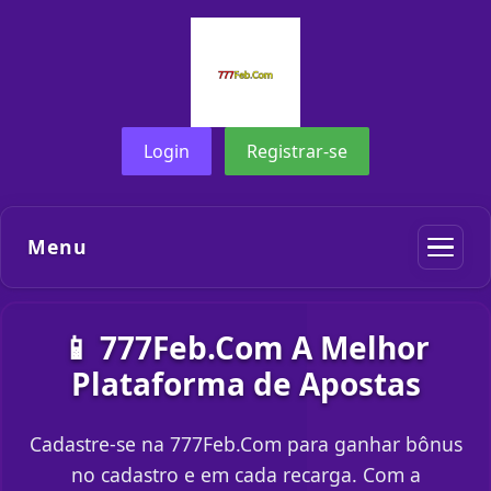
Login
Registrar-se
Menu
📱 777Feb.Com A Melhor
Plataforma de Apostas
Cadastre-se na 777Feb.Com para ganhar bônus
no cadastro e em cada recarga. Com a