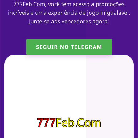
777Feb.Com, você tem acesso a promoções
incríveis e uma experiência de jogo inigualável.
Junte-se aos vencedores agora!
SEGUIR NO TELEGRAM