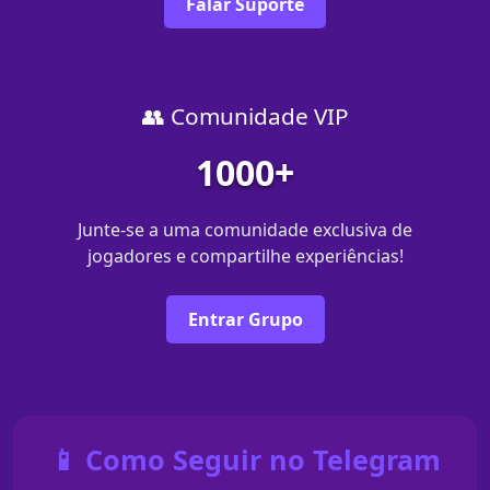
Falar Suporte
👥 Comunidade VIP
1000+
Junte-se a uma comunidade exclusiva de
jogadores e compartilhe experiências!
Entrar Grupo
📱 Como Seguir no Telegram