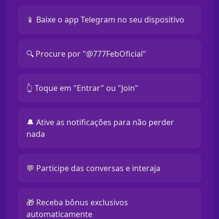
📱 Baixe o app Telegram no seu dispositivo
🔍 Procure por "@777FebOficial"
👆 Toque em "Entrar" ou "Join"
🔔 Ative as notificações para não perder
nada
💬 Participe das conversas e interaja
🎁 Receba bônus exclusivos
automaticamente