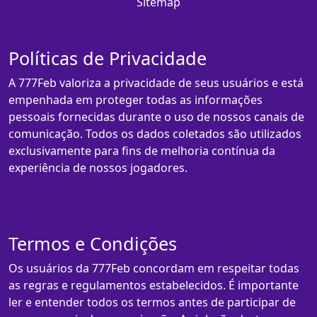
Sitemap
Políticas de Privacidade
A 777Feb valoriza a privacidade de seus usuários e está
empenhada em proteger todas as informações
pessoais fornecidas durante o uso de nossos canais de
comunicação. Todos os dados coletados são utilizados
exclusivamente para fins de melhoria contínua da
experiência de nossos jogadores.
Termos e Condições
Os usuários da 777Feb concordam em respeitar todas
as regras e regulamentos estabelecidos. É importante
ler e entender todos os termos antes de participar de