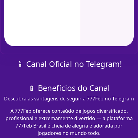
📱 Canal Oficial no Telegram!
📱 Benefícios do Canal
Descubra as vantagens de seguir a 777Feb no Telegram
A 777Feb oferece conteúdo de jogos diversificado,
profissional e extremamente divertido — a plataforma
777Feb Brasil é cheia de alegria e adorada por
jogadores no mundo todo.