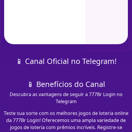
📱 Canal Oficial no Telegram!
📱 Benefícios do Canal
Descubra as vantagens de seguir a 777Br Login no
Telegram
Teste sua sorte com os melhores jogos de loteria online
da 777Br Login! Oferecemos uma ampla variedade de
jogos de loteria com prêmios incríveis. Registre-se