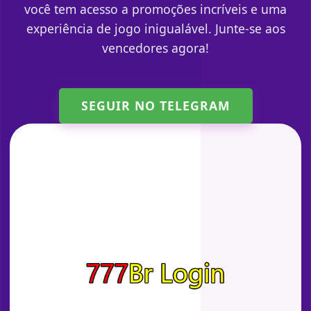
você tem acesso a promoções incríveis e uma
experiência de jogo inigualável. Junte-se aos
vencedores agora!
SEGUIR NO TELEGRAM