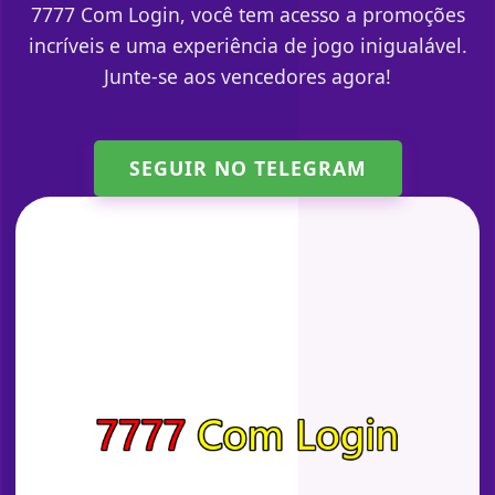
7777 Com Login, você tem acesso a promoções
incríveis e uma experiência de jogo inigualável.
Junte-se aos vencedores agora!
SEGUIR NO TELEGRAM