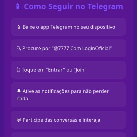
📱 Como Seguir no Telegram
📱 Baixe o app Telegram no seu dispositivo
🔍 Procure por "@7777 Com LoginOficial"
👆 Toque em "Entrar" ou "Join"
🔔 Ative as notificações para não perder
nada
💬 Participe das conversas e interaja