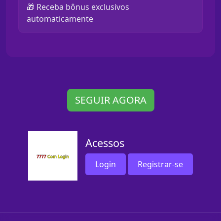
🎁 Receba bônus exclusivos
automaticamente
SEGUIR AGORA
Acessos
Login
Registrar-se