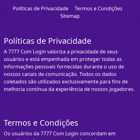
Políticas de Privacidade
Termos e Condições
Sitemap
Políticas de Privacidade
A 7777 Com Login valoriza a privacidade de seus
usuários e está empenhada em proteger todas as
informações pessoais fornecidas durante o uso de
nossos canais de comunicação. Todos os dados
coletados são utilizados exclusivamente para fins de
melhoria contínua da experiência de nossos jogadores.
Termos e Condições
Os usuários da 7777 Com Login concordam em