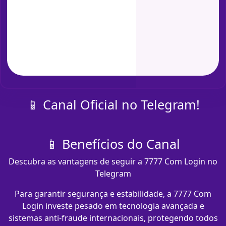
📱 Canal Oficial no Telegram!
📱 Benefícios do Canal
Descubra as vantagens de seguir a 7777 Com Login no
Telegram
Para garantir segurança e estabilidade, a 7777 Com
Login investe pesado em tecnologia avançada e
sistemas anti-fraude internacionais, protegendo todos