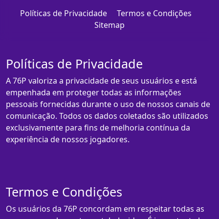
Políticas de Privacidade
Termos e Condições
Sitemap
Políticas de Privacidade
A 76P valoriza a privacidade de seus usuários e está
empenhada em proteger todas as informações
pessoais fornecidas durante o uso de nossos canais de
comunicação. Todos os dados coletados são utilizados
exclusivamente para fins de melhoria contínua da
experiência de nossos jogadores.
Termos e Condições
Os usuários da 76P concordam em respeitar todas as