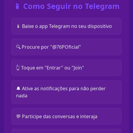
📱 Como Seguir no Telegram
📱 Baixe o app Telegram no seu dispositivo
🔍 Procure por "@76POficial"
👆 Toque em "Entrar" ou "Join"
🔔 Ative as notificações para não perder
nada
💬 Participe das conversas e interaja