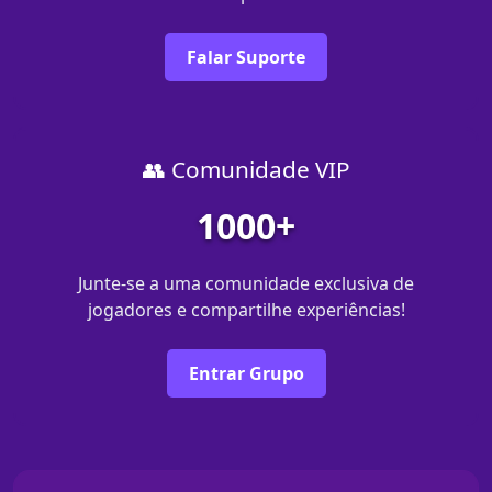
Falar Suporte
👥 Comunidade VIP
1000+
Junte-se a uma comunidade exclusiva de
jogadores e compartilhe experiências!
Entrar Grupo