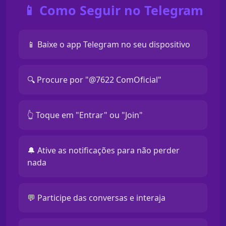
📱 Como Seguir no Telegram
📱 Baixe o app Telegram no seu dispositivo
🔍 Procure por "@7622 ComOficial"
👆 Toque em "Entrar" ou "Join"
🔔 Ative as notificações para não perder
nada
💬 Participe das conversas e interaja