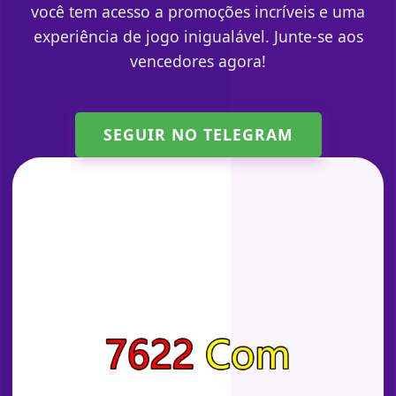
você tem acesso a promoções incríveis e uma
experiência de jogo inigualável. Junte-se aos
vencedores agora!
SEGUIR NO TELEGRAM