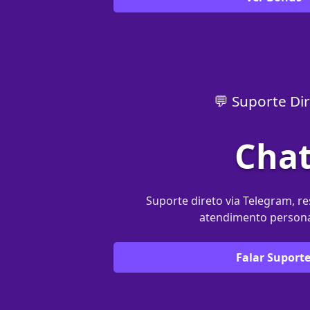
💬 Suporte Di
Cha
Suporte direto via Telegram, r
atendimento persona
Falar Suport