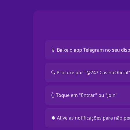
📱 Baixe o app Telegram no seu disp
🔍 Procure por "@747 CasinoOficial
👆 Toque em "Entrar" ou "Join"
🔔 Ative as notificações para não p