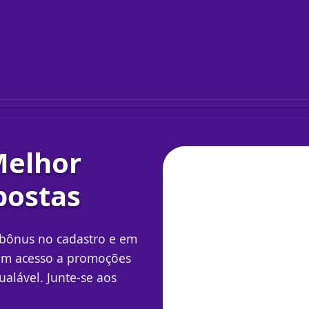
Melhor
postas
 bônus no cadastro e em
tem acesso a promoções
ualável. Junte-se aos