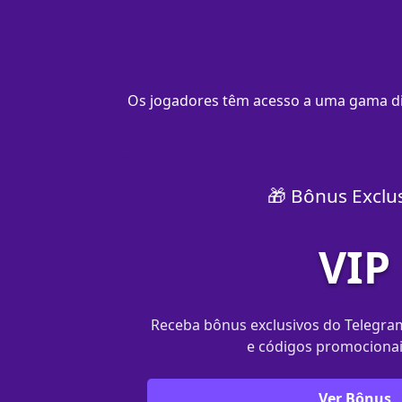
Os jogadores têm acesso a uma gama dive
🎁 Bônus Exclu
VIP
Receba bônus exclusivos do Telegra
e códigos promocionai
Ver Bônus