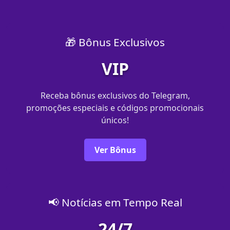
🎁 Bônus Exclusivos
VIP
Receba bônus exclusivos do Telegram,
promoções especiais e códigos promocionais
únicos!
Ver Bônus
📢 Notícias em Tempo Real
24/7