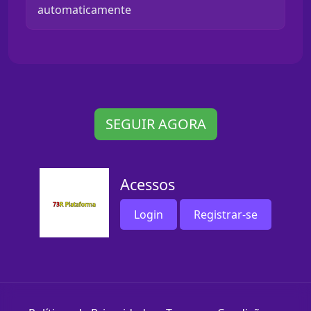
automaticamente
SEGUIR AGORA
Acessos
Login
Registrar-se