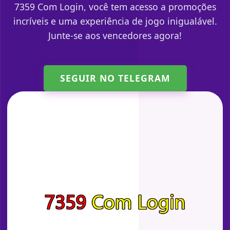
7359 Com Login, você tem acesso a promoções
incríveis e uma experiência de jogo inigualável.
Junte-se aos vencedores agora!
SEGUIR NO TELEGRAM