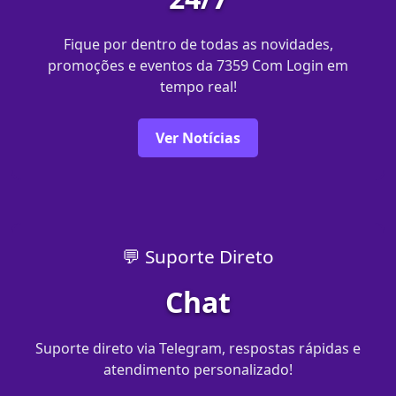
Fique por dentro de todas as novidades,
promoções e eventos da 7359 Com Login em
tempo real!
Ver Notícias
💬 Suporte Direto
Chat
Suporte direto via Telegram, respostas rápidas e
atendimento personalizado!