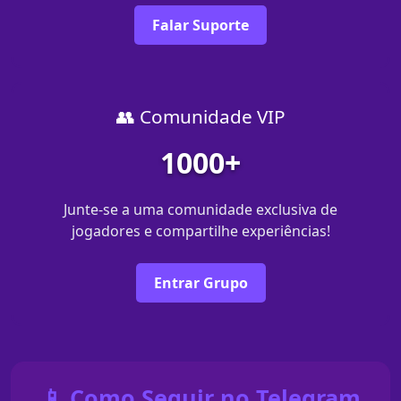
Falar Suporte
👥 Comunidade VIP
1000+
Junte-se a uma comunidade exclusiva de
jogadores e compartilhe experiências!
Entrar Grupo
📱 Como Seguir no Telegram