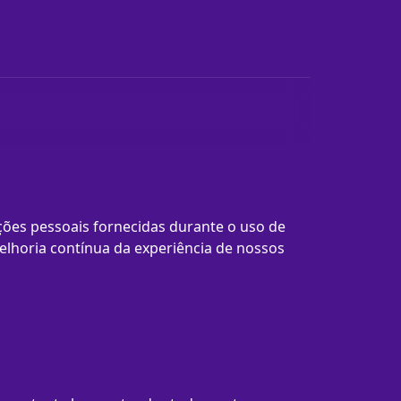
ções pessoais fornecidas durante o uso de
elhoria contínua da experiência de nossos