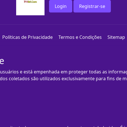
Login
Registrar-se
Políticas de Privacidade
Termos e Condições
Sitemap
de
s usuários e está empenhada em proteger todas as informa
os coletados são utilizados exclusivamente para fins de m