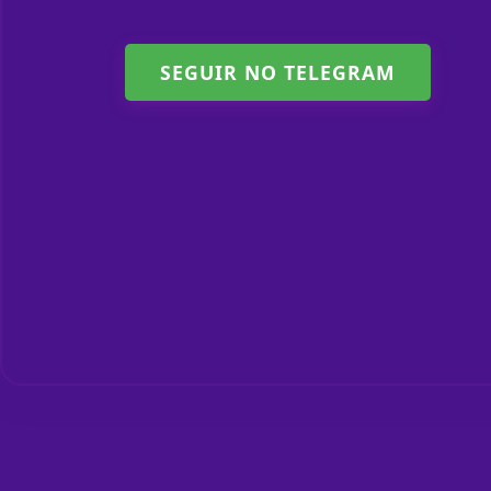
SEGUIR NO TELEGRAM