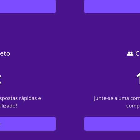
reto
👥 
t
espostas rápidas e
Junte-se a uma com
lizado!
compa
e