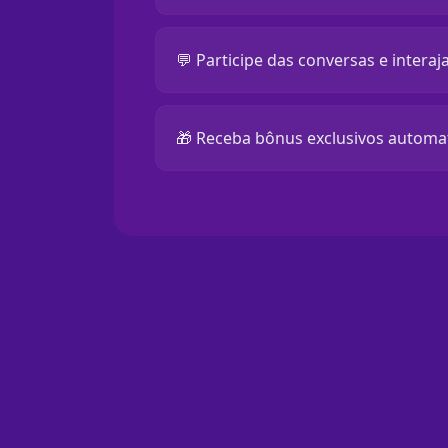
💬 Participe das conversas e interaj
🎁 Receba bônus exclusivos autom