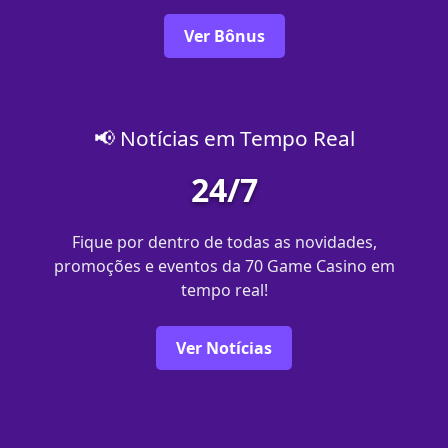
Ver Bônus
📢 Notícias em Tempo Real
24/7
Fique por dentro de todas as novidades,
promoções e eventos da 70 Game Casino em
tempo real!
Ver Notícias