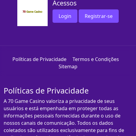
Acessos
Login
Registrar-se
Políticas de Privacidade
Termos e Condições
Sitemap
Políticas de Privacidade
A 70 Game Casino valoriza a privacidade de seus
usuários e está empenhada em proteger todas as
informações pessoais fornecidas durante o uso de
nossos canais de comunicação. Todos os dados
coletados são utilizados exclusivamente para fins de