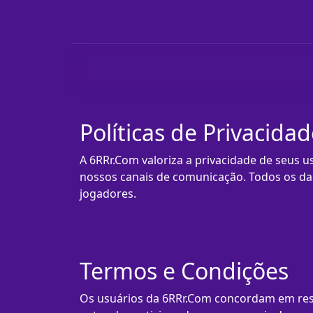
Políticas de Privacida
A 6RRr.Com valoriza a privacidade de seus 
nossos canais de comunicação. Todos os dad
jogadores.
Termos e Condições
Os usuários da 6RRr.Com concordam em resp