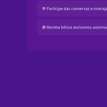
💬 Participe das conversas e interaj
🎁 Receba bônus exclusivos autom