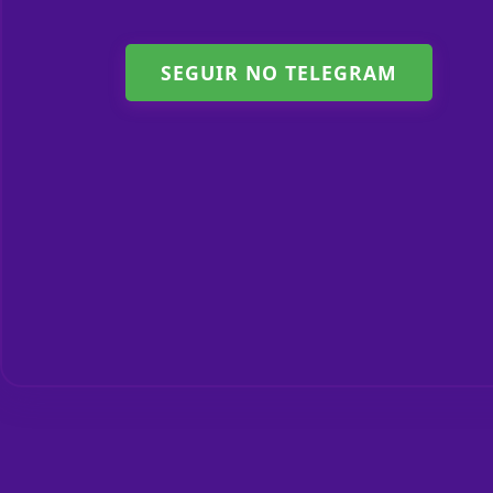
SEGUIR NO TELEGRAM