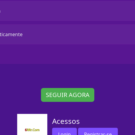
a
aticamente
SEGUIR AGORA
Acessos
Login
Registrar-se