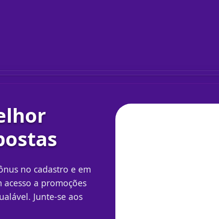
elhor
postas
ônus no cadastro e em
m acesso a promoções
ualável. Junte-se aos