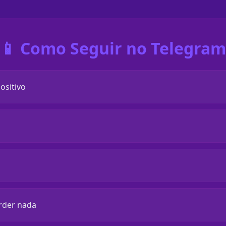
📱 Como Seguir no Telegram
ositivo
erder nada