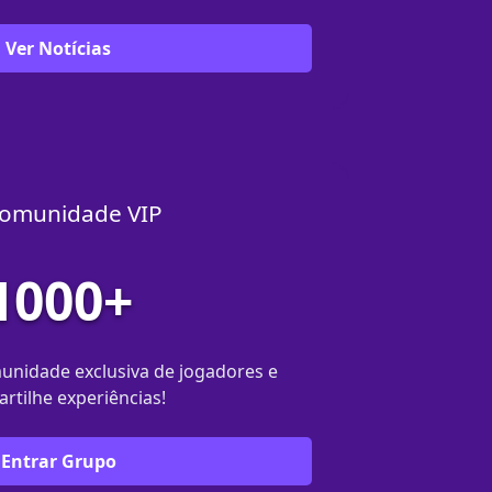
Ver Notícias
Comunidade VIP
1000+
unidade exclusiva de jogadores e
rtilhe experiências!
Entrar Grupo