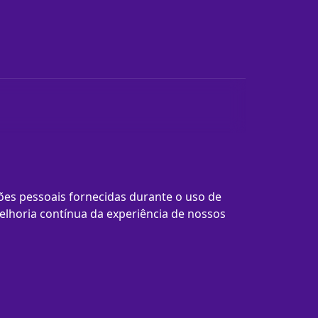
ões pessoais fornecidas durante o uso de
elhoria contínua da experiência de nossos