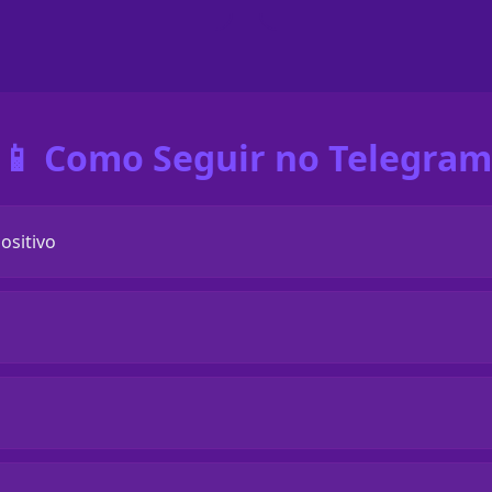
📱 Como Seguir no Telegram
ositivo