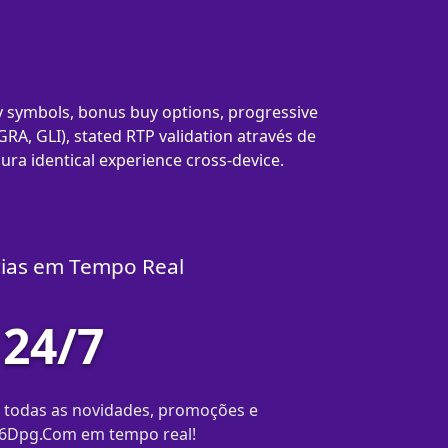
ky symbols, bonus buy options, progressive
RA, GLI), stated RTP validation através de
ra identical experience cross-device.
cias em Tempo Real
24/7
e todas as novidades, promoções e
 6Dpg.Com em tempo real!