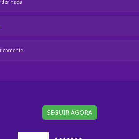
erder nada
a
aticamente
SEGUIR AGORA