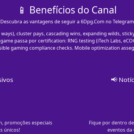
📱 Benefícios do Canal
Descubra as vantagens de seguir a 6Dpg.Com no Telegram
 ways), cluster pays, cascading wins, expanding wilds, stic
ame passa por certification: RNG testing (iTech Labs, eCOG
sible gaming compliance checks. Mobile optimization assegu
sivos
📢 Notí
m, promoções especiais
Fique por dentro d
s únicos!
eventos da