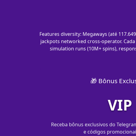
Features diversity: Megaways (até 117.649
jackpots networked cross-operator. Cada g
simulation runs (10M+ spins), respon
🎁 Bônus Exclu
VIP
Receba bônus exclusivos do Telegra
e códigos promocionai