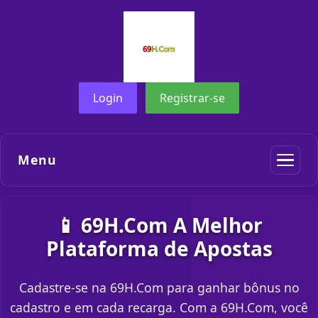
Login
Registrar-se
Menu
📱 69H.Com A Melhor
Plataforma de Apostas
Cadastre-se na 69H.Com para ganhar bônus no
cadastro e em cada recarga. Com a 69H.Com, você