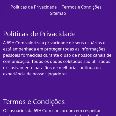
Políticas de Privacidade
Termos e Condições
Sitemap
Políticas de Privacidade
A 69H.Com valoriza a privacidade de seus usuários e
está empenhada em proteger todas as informações
pessoais fornecidas durante o uso de nossos canais de
comunicação. Todos os dados coletados são utilizados
exclusivamente para fins de melhoria contínua da
experiência de nossos jogadores.
Termos e Condições
Os usuários da 69H.Com concordam em respeitar