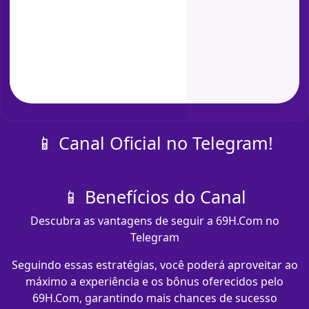
📱 Canal Oficial no Telegram!
📱 Benefícios do Canal
Descubra as vantagens de seguir a 69H.Com no
Telegram
Seguindo essas estratégias, você poderá aproveitar ao
máximo a experiência e os bônus oferecidos pelo
69H.Com, garantindo mais chances de sucesso