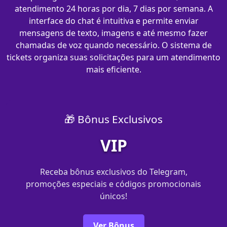
atendimento 24 horas por dia, 7 dias por semana. A
interface do chat é intuitiva e permite enviar
mensagens de texto, imagens e até mesmo fazer
chamadas de voz quando necessário. O sistema de
tickets organiza suas solicitações para um atendimento
mais eficiente.
🎁 Bônus Exclusivos
VIP
Receba bônus exclusivos do Telegram,
promoções especiais e códigos promocionais
únicos!
Ver Bônus