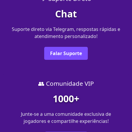
Chat
Suporte direto via Telegram, respostas rápidas e
atendimento personalizado!
Falar Suporte
👥 Comunidade VIP
1000+
Junte-se a uma comunidade exclusiva de
jogadores e compartilhe experiências!