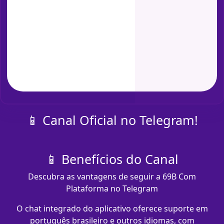
📱 Canal Oficial no Telegram!
📱 Benefícios do Canal
Descubra as vantagens de seguir a 69B Com
Plataforma no Telegram
O chat integrado do aplicativo oferece suporte em
português brasileiro e outros idiomas, com