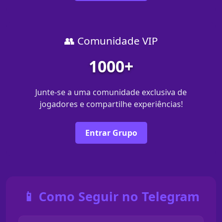
👥 Comunidade VIP
1000+
Junte-se a uma comunidade exclusiva de
jogadores e compartilhe experiências!
Entrar Grupo
📱 Como Seguir no Telegram