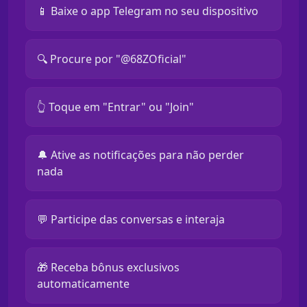
📱 Baixe o app Telegram no seu dispositivo
🔍 Procure por "@68ZOficial"
👆 Toque em "Entrar" ou "Join"
🔔 Ative as notificações para não perder
nada
💬 Participe das conversas e interaja
🎁 Receba bônus exclusivos
automaticamente