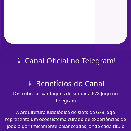
📱 Canal Oficial no Telegram!
📱 Benefícios do Canal
Descubra as vantagens de seguir a 678 Jogo no
Telegram
A arquitetura ludológica de slots da 678 Jogo
representa um ecossistema curado de experiências de
jogo algoritmicamente balanceadas, onde cada título