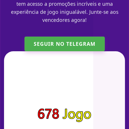
tem acesso a promoções incríveis e uma
experiência de jogo inigualável. Junte-se aos
vencedores agora!
SEGUIR NO TELEGRAM