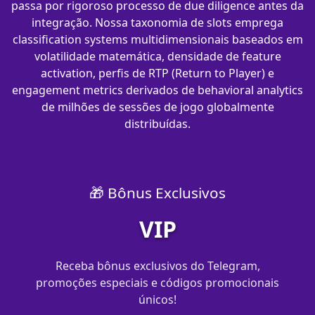
passa por rigoroso processo de due diligence antes da
integração. Nossa taxonomia de slots emprega
classification systems multidimensionais baseados em
volatilidade matemática, densidade de feature
activation, perfis de RTP (Return to Player) e
engagement metrics derivados de behavioral analytics
de milhões de sessões de jogo globalmente
distribuídas.
🎁 Bônus Exclusivos
VIP
Receba bônus exclusivos do Telegram,
promoções especiais e códigos promocionais
únicos!