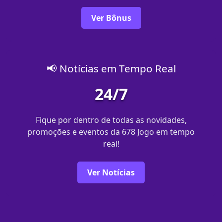
Ver Bônus
📢 Notícias em Tempo Real
24/7
Fique por dentro de todas as novidades,
promoções e eventos da 678 Jogo em tempo
real!
Ver Notícias