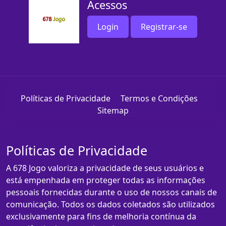
Acessos
Login
Registrar-se
Políticas de Privacidade
Termos e Condições
Sitemap
Políticas de Privacidade
A 678 Jogo valoriza a privacidade de seus usuários e
está empenhada em proteger todas as informações
pessoais fornecidas durante o uso de nossos canais de
comunicação. Todos os dados coletados são utilizados
exclusivamente para fins de melhoria contínua da