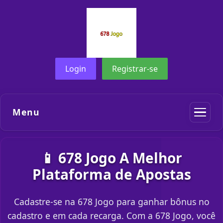
Login
Registrar-se
Menu
📱 678 Jogo A Melhor
Plataforma de Apostas
Cadastre-se na 678 Jogo para ganhar bônus no
cadastro e em cada recarga. Com a 678 Jogo, você