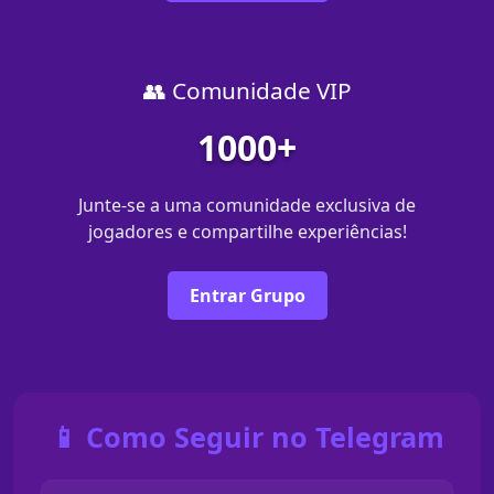
👥 Comunidade VIP
1000+
Junte-se a uma comunidade exclusiva de
jogadores e compartilhe experiências!
Entrar Grupo
📱 Como Seguir no Telegram