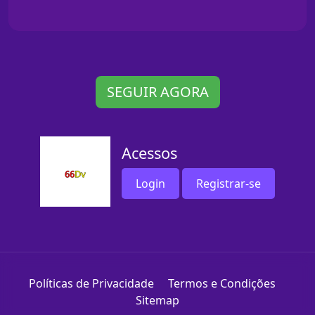
SEGUIR AGORA
Acessos
Login
Registrar-se
Políticas de Privacidade
Termos e Condições
Sitemap