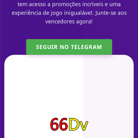
tem acesso a promoções incríveis e uma
experiência de jogo inigualável. Junte-se aos
vencedores agora!
SEGUIR NO TELEGRAM