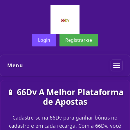
Login
Registrar-se
Menu
📱 66Dv A Melhor Plataforma
de Apostas
Cadastre-se na 66Dv para ganhar bônus no
cadastro e em cada recarga. Com a 66Dv, você