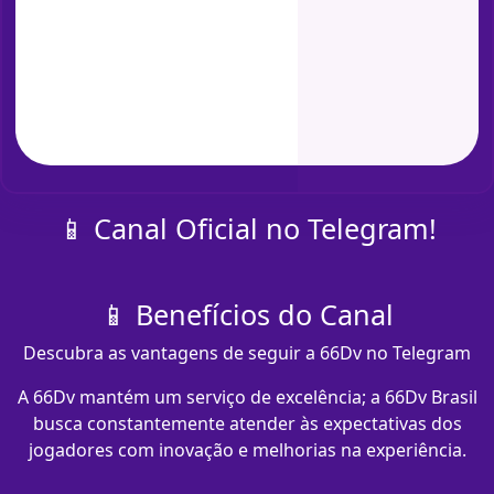
📱 Canal Oficial no Telegram!
📱 Benefícios do Canal
Descubra as vantagens de seguir a 66Dv no Telegram
A 66Dv mantém um serviço de excelência; a 66Dv Brasil
busca constantemente atender às expectativas dos
jogadores com inovação e melhorias na experiência.