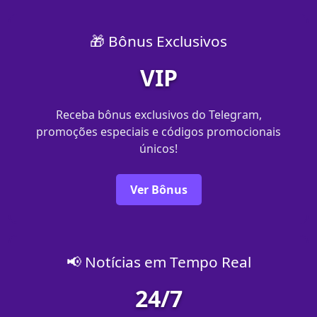
🎁 Bônus Exclusivos
VIP
Receba bônus exclusivos do Telegram,
promoções especiais e códigos promocionais
únicos!
Ver Bônus
📢 Notícias em Tempo Real
24/7