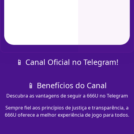
📱 Canal Oficial no Telegram!
📱 Benefícios do Canal
Descubra as vantagens de seguir a 666U no Telegram
Sempre fiel aos princípios de justiça e transparência, a
666U oferece a melhor experiência de jogo para todos.