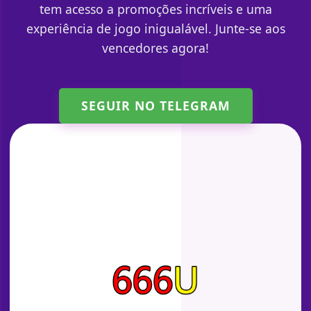
tem acesso a promoções incríveis e uma
experiência de jogo inigualável. Junte-se aos
vencedores agora!
SEGUIR NO TELEGRAM