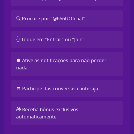
🔍 Procure por "@666UOficial"
👆 Toque em "Entrar" ou "Join"
🔔 Ative as notificações para não perder
nada
💬 Participe das conversas e interaja
🎁 Receba bônus exclusivos
automaticamente