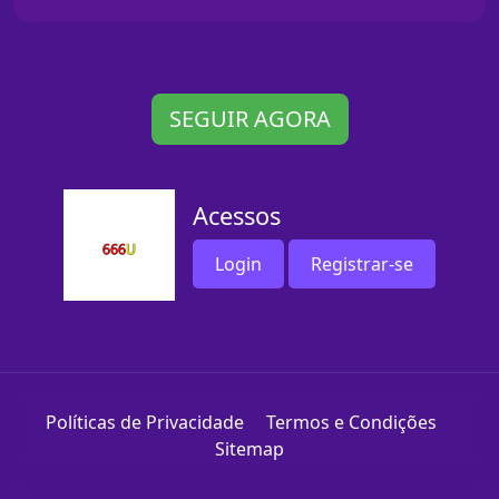
SEGUIR AGORA
Acessos
Login
Registrar-se
Políticas de Privacidade
Termos e Condições
Sitemap