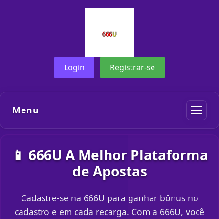
Login
Registrar-se
Menu
📱 666U A Melhor Plataforma
de Apostas
Cadastre-se na 666U para ganhar bônus no
cadastro e em cada recarga. Com a 666U, você