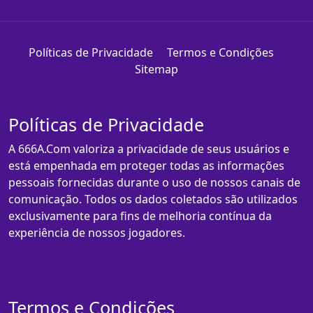
Políticas de Privacidade
Termos e Condições
Sitemap
Políticas de Privacidade
A 666A.Com valoriza a privacidade de seus usuários e
está empenhada em proteger todas as informações
pessoais fornecidas durante o uso de nossos canais de
comunicação. Todos os dados coletados são utilizados
exclusivamente para fins de melhoria contínua da
experiência de nossos jogadores.
Termos e Condições