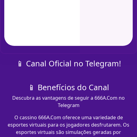
📱 Canal Oficial no Telegram!
📱 Benefícios do Canal
Descubra as vantagens de seguir a 666A.Com no
Telegram
O cassino 666A.Com oferece uma variedade de
esportes virtuais para os jogadores desfrutarem. Os
esportes virtuais são simulações geradas por