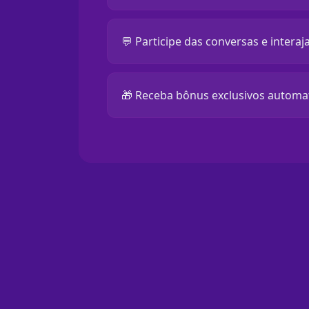
💬 Participe das conversas e interaj
🎁 Receba bônus exclusivos autom