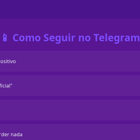
📱 Como Seguir no Telegram
ositivo
cial"
erder nada