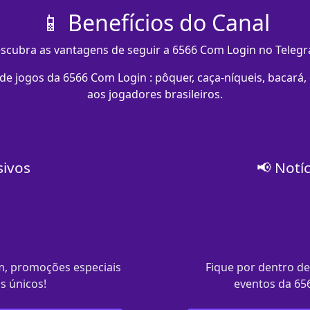
📱 Benefícios do Canal
scubra as vantagens de seguir a 6566 Com Login no Teleg
e jogos da 6566 Com Login : pôquer, caça-níqueis, bacará, 
aos jogadores brasileiros.
sivos
📢 Notí
m, promoções especiais
Fique por dentro d
s únicos!
eventos da 65