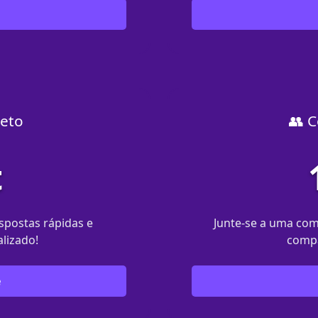
reto
👥 
t
espostas rápidas e
Junte-se a uma com
lizado!
compa
e