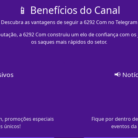
📱 Benefícios do Canal
Descubra as vantagens de seguir a 6292 Com no Telegram
putação, a 6292 Com construiu um elo de confiança com os
os saques mais rápidos do setor.
sivos
📢 Notí
m, promoções especiais
Fique por dentro d
s únicos!
eventos da