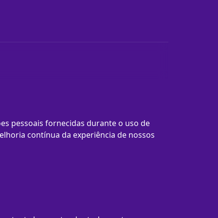
es pessoais fornecidas durante o uso de
elhoria contínua da experiência de nossos