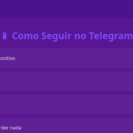
📱 Como Seguir no Telegram
ositivo
erder nada