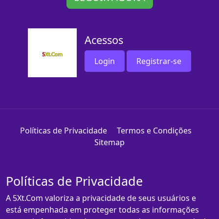
Acessos
Login
Registrar-se
Políticas de Privacidade
Termos e Condições
Sitemap
Políticas de Privacidade
A 5Xt.Com valoriza a privacidade de seus usuários e
está empenhada em proteger todas as informações