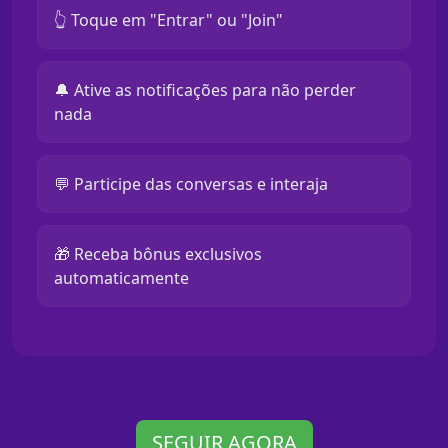
👆 Toque em "Entrar" ou "Join"
🔔 Ative as notificações para não perder
nada
💬 Participe das conversas e interaja
🎁 Receba bônus exclusivos
automaticamente
SEGUIR AGORA