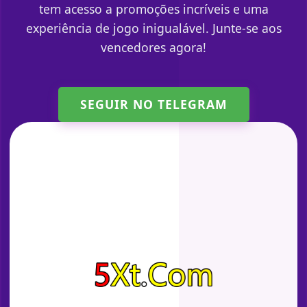
tem acesso a promoções incríveis e uma
experiência de jogo inigualável. Junte-se aos
vencedores agora!
SEGUIR NO TELEGRAM