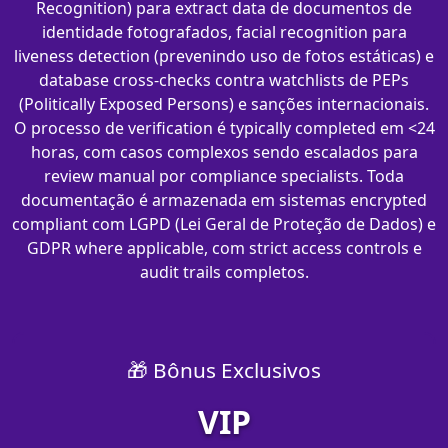
Recognition) para extract data de documentos de
identidade fotografados, facial recognition para
liveness detection (prevenindo uso de fotos estáticas) e
database cross-checks contra watchlists de PEPs
(Politically Exposed Persons) e sanções internacionais.
O processo de verification é typically completed em <24
horas, com casos complexos sendo escalados para
review manual por compliance specialists. Toda
documentação é armazenada em sistemas encrypted
compliant com LGPD (Lei Geral de Proteção de Dados) e
GDPR where applicable, com strict access controls e
audit trails completos.
🎁 Bônus Exclusivos
VIP