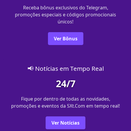
Receba bônus exclusivos do Telegram,
promoções especiais e códigos promocionais
únicos!
Ver Bônus
📢 Notícias em Tempo Real
24/7
Fique por dentro de todas as novidades,
promoções e eventos da 5Xt.Com em tempo real!
Ver Notícias