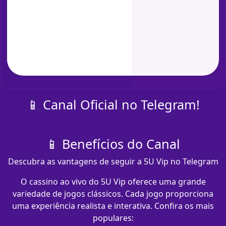
📱 Canal Oficial no Telegram!
📱 Benefícios do Canal
Descubra as vantagens de seguir a 5U Vip no Telegram
O cassino ao vivo do 5U Vip oferece uma grande
variedade de jogos clássicos. Cada jogo proporciona
uma experiência realista e interativa. Confira os mais
populares: