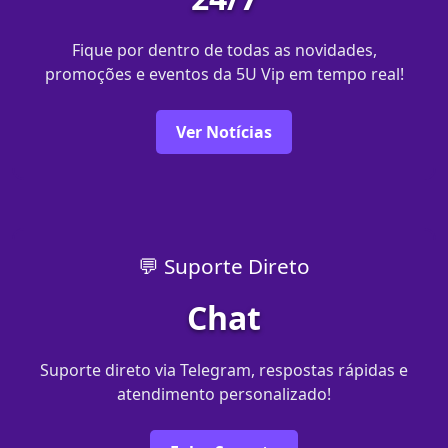
Fique por dentro de todas as novidades,
promoções e eventos da 5U Vip em tempo real!
Ver Notícias
💬 Suporte Direto
Chat
Suporte direto via Telegram, respostas rápidas e
atendimento personalizado!