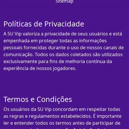
Sitemap
Políticas de Privacidade
A 5U Vip valoriza a privacidade de seus usuários e está
empenhada em proteger todas as informações
pessoais fornecidas durante o uso de nossos canais de
comunicação. Todos os dados coletados são utilizados
exclusivamente para fins de melhoria contínua da
experiência de nossos jogadores.
Termos e Condições
Os usuários da 5U Vip concordam em respeitar todas
as regras e regulamentos estabelecidos. É importante
ler e entender todos os termos antes de participar de