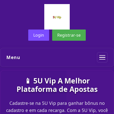
Login
Registrar-se
Menu
📱 5U Vip A Melhor
Plataforma de Apostas
Cadastre-se na 5U Vip para ganhar bônus no
cadastro e em cada recarga. Com a 5U Vip, você