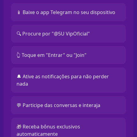
📱 Baixe o app Telegram no seu dispositivo
🔍 Procure por "@5U VipOficial"
👆 Toque em "Entrar" ou "Join"
🔔 Ative as notificações para não perder
nada
💬 Participe das conversas e interaja
🎁 Receba bônus exclusivos
automaticamente