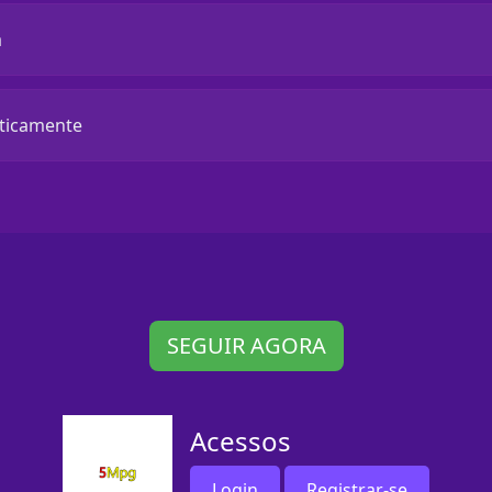
a
aticamente
SEGUIR AGORA
Acessos
Login
Registrar-se