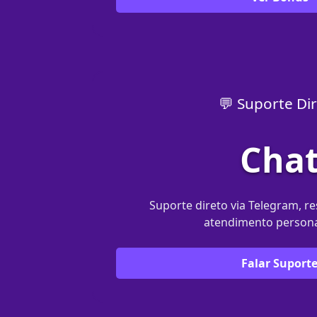
💬 Suporte Di
Cha
Suporte direto via Telegram, r
atendimento persona
Falar Suport