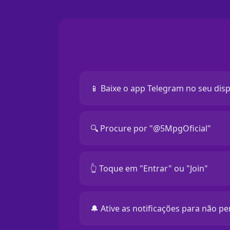
📱 Baixe o app Telegram no seu disp
🔍 Procure por "@5MpgOficial"
👆 Toque em "Entrar" ou "Join"
🔔 Ative as notificações para não p