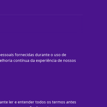
essoais fornecidas durante o uso de
elhoria contínua da experiência de nossos
nte ler e entender todos os termos antes