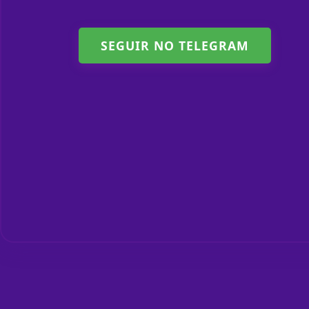
SEGUIR NO TELEGRAM