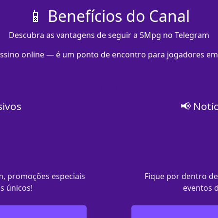
📱 Benefícios do Canal
Descubra as vantagens de seguir a 5Mpg no Telegram
ssino online — é um ponto de encontro para jogadores e
sivos
📢 Notí
m, promoções especiais
Fique por dentro d
s únicos!
eventos 