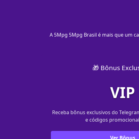
A 5Mpg 5Mpg Brasil é mais que um ca
🎁 Bônus Exclu
VIP
Receba bônus exclusivos do Telegra
e códigos promocionai
Ver Bônus