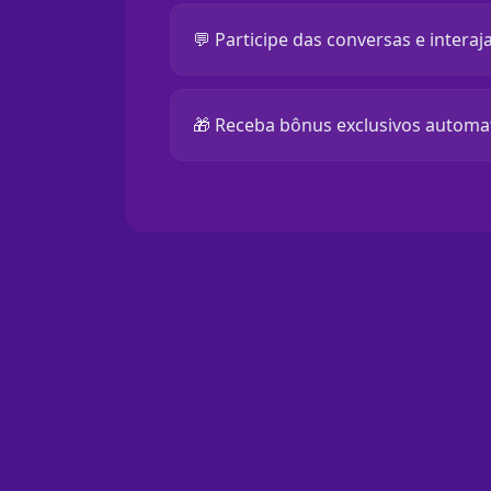
💬 Participe das conversas e interaj
🎁 Receba bônus exclusivos autom