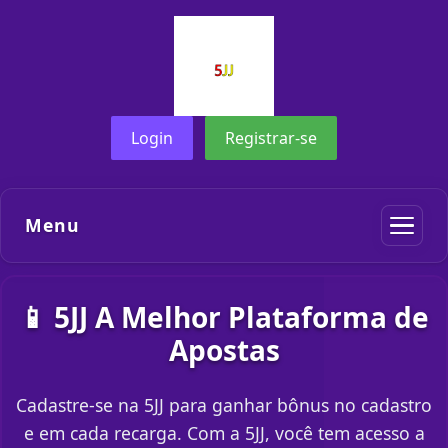
Login
Registrar-se
Menu
📱 5JJ A Melhor Plataforma de
Apostas
Cadastre-se na 5JJ para ganhar bônus no cadastro
e em cada recarga. Com a 5JJ, você tem acesso a