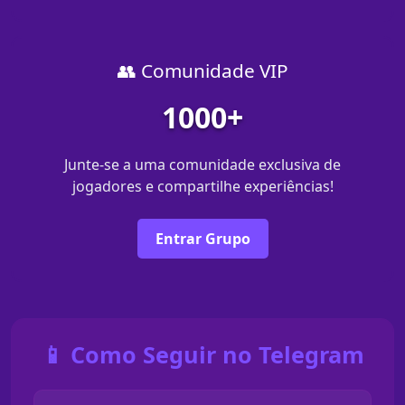
👥 Comunidade VIP
1000+
Junte-se a uma comunidade exclusiva de
jogadores e compartilhe experiências!
Entrar Grupo
📱 Como Seguir no Telegram