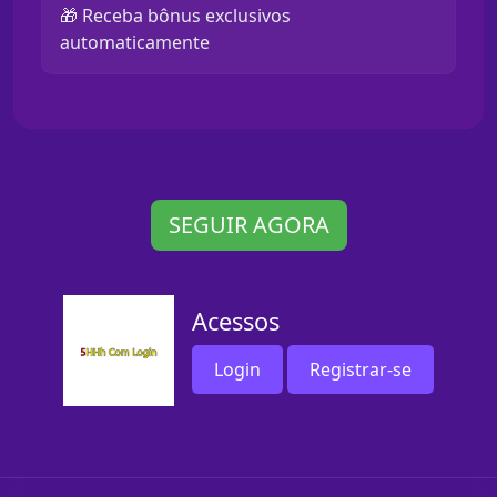
🎁 Receba bônus exclusivos
automaticamente
SEGUIR AGORA
Acessos
Login
Registrar-se