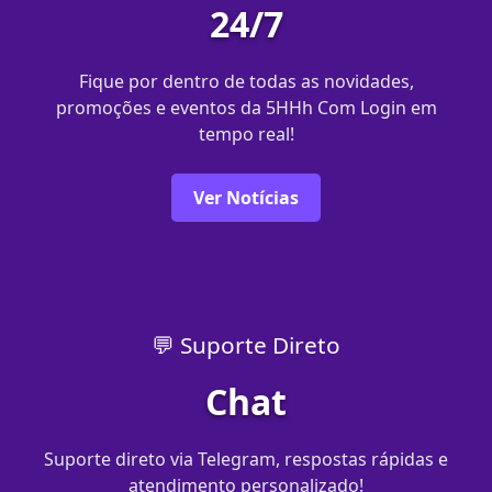
24/7
Fique por dentro de todas as novidades,
promoções e eventos da 5HHh Com Login em
tempo real!
Ver Notícias
💬 Suporte Direto
Chat
Suporte direto via Telegram, respostas rápidas e
atendimento personalizado!