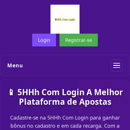
Login
Registrar-se
Menu
📱 5HHh Com Login A Melhor
Plataforma de Apostas
Cadastre-se na 5HHh Com Login para ganhar
bônus no cadastro e em cada recarga. Com a