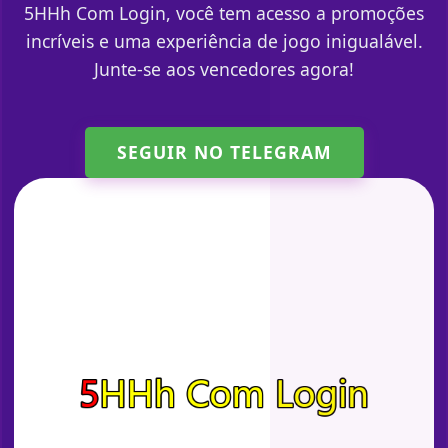
5HHh Com Login, você tem acesso a promoções
incríveis e uma experiência de jogo inigualável.
Junte-se aos vencedores agora!
SEGUIR NO TELEGRAM