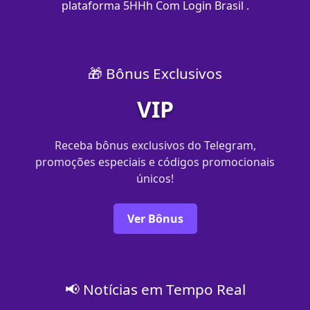
plataforma 5HHh Com Login Brasil .
🎁 Bônus Exclusivos
VIP
Receba bônus exclusivos do Telegram,
promoções especiais e códigos promocionais
únicos!
Ver Bônus
📢 Notícias em Tempo Real