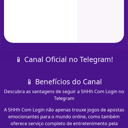
📱 Canal Oficial no Telegram!
📱 Benefícios do Canal
Descubra as vantagens de seguir a 5HHh Com Login no
Telegram
A 5HHh Com Login não apenas trouxe jogos de apostas
emocionantes para o mundo online, como também
oferece serviço completo de entretenimento pela