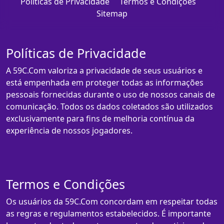
Políticas de Privacidade
Termos e Condições
Sitemap
Políticas de Privacidade
A 59C.Com valoriza a privacidade de seus usuários e
está empenhada em proteger todas as informações
pessoais fornecidas durante o uso de nossos canais de
comunicação. Todos os dados coletados são utilizados
exclusivamente para fins de melhoria contínua da
experiência de nossos jogadores.
Termos e Condições
Os usuários da 59C.Com concordam em respeitar todas
as regras e regulamentos estabelecidos. É importante