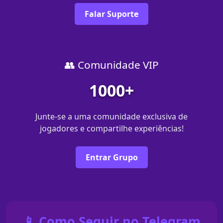
Falar Suporte
👥 Comunidade VIP
1000+
Junte-se a uma comunidade exclusiva de
jogadores e compartilhe experiências!
Entrar Grupo
📱 Como Seguir no Telegram