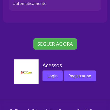
automaticamente
SEGUIR AGORA
Acessos
Login
Registrar-se