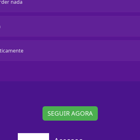
erder nada
a
aticamente
SEGUIR AGORA