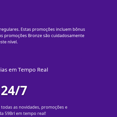
 regulares. Estas promoções incluem bônus
o. As promoções Bronze são cuidadosamente
te nível.
cias em Tempo Real
24/7
e todas as novidades, promoções e
da 59Brl em tempo real!