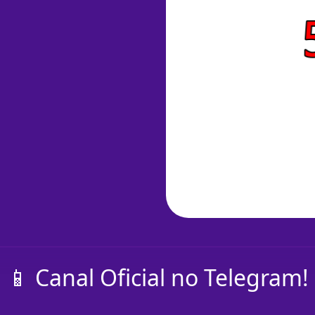
📱 Canal Oficial no Telegram!