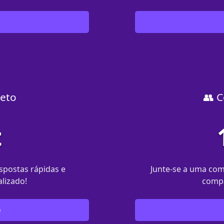
reto
👥 
t
espostas rápidas e
Junte-se a uma com
lizado!
compa
e