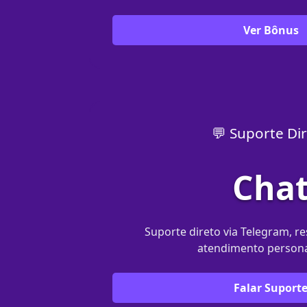
Ver Bônus
💬 Suporte Di
Cha
Suporte direto via Telegram, r
atendimento persona
Falar Suport