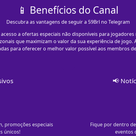
📱 Benefícios do Canal
Descubra as vantagens de seguir a 59Brl no Telegram
acesso a ofertas especiais não disponíveis para jogadores
 sazonais que maximizam o valor da sua experiência de jog
adas para oferecer o melhor valor possível aos membros des
sivos
📢 Notí
m, promoções especiais
Fique por dentro d
s únicos!
eventos 