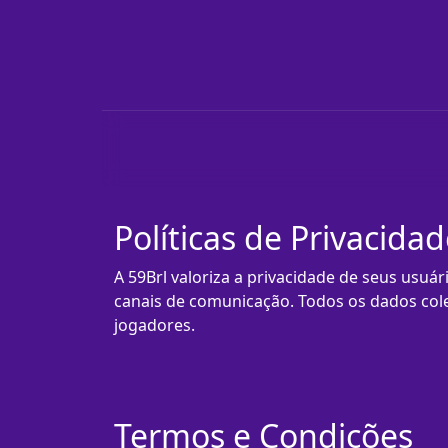
Políticas de Privacida
A 59Brl valoriza a privacidade de seus usu
canais de comunicação. Todos os dados cole
jogadores.
Termos e Condições