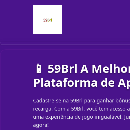
📱 59Brl A Melho
Plataforma de A
Cadastre-se na 59Brl para ganhar bônu
recarga. Com a 59Brl, você tem acesso a
uma experiência de jogo inigualável. J
agora!