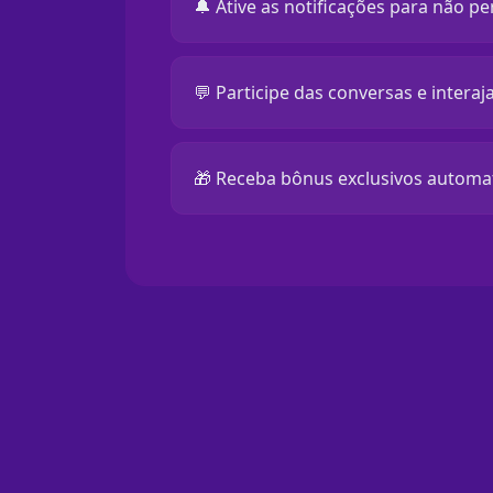
🔔 Ative as notificações para não p
💬 Participe das conversas e interaj
🎁 Receba bônus exclusivos autom