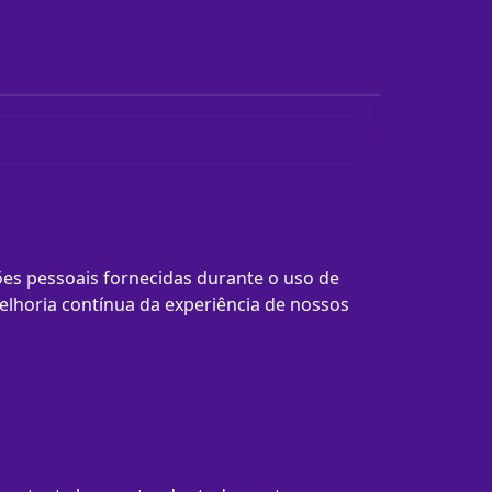
es pessoais fornecidas durante o uso de
elhoria contínua da experiência de nossos