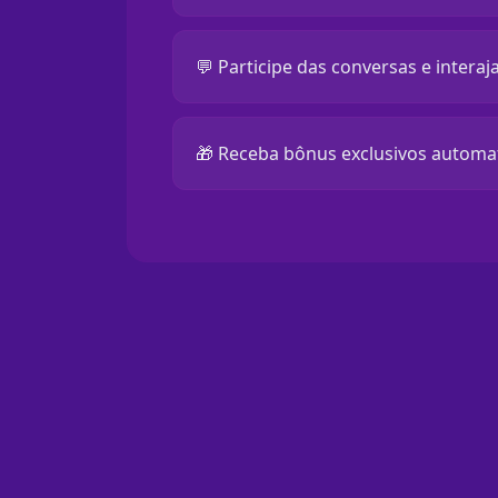
💬 Participe das conversas e interaj
🎁 Receba bônus exclusivos autom