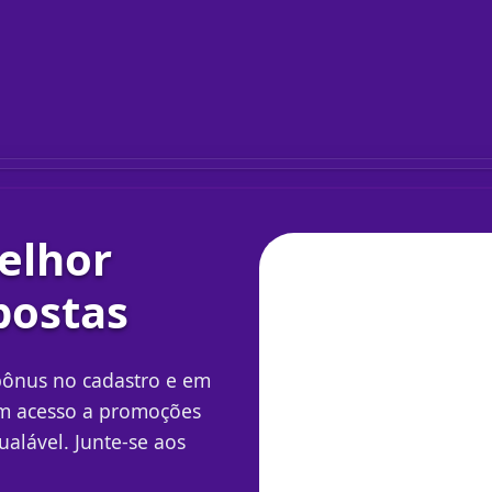
elhor
postas
bônus no cadastro e em
em acesso a promoções
ualável. Junte-se aos