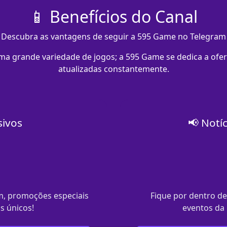
📱 Benefícios do Canal
Descubra as vantagens de seguir a 595 Game no Telegram
ma grande variedade de jogos; a 595 Game se dedica a ofe
atualizadas constantemente.
sivos
📢 Notí
m, promoções especiais
Fique por dentro d
s únicos!
eventos da