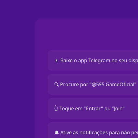
📱 Baixe o app Telegram no seu disp
🔍 Procure por "@595 GameOficial"
👆 Toque em "Entrar" ou "Join"
🔔 Ative as notificações para não p