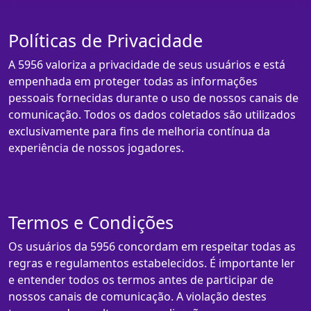
Políticas de Privacidade
A 5956 valoriza a privacidade de seus usuários e está
empenhada em proteger todas as informações
pessoais fornecidas durante o uso de nossos canais de
comunicação. Todos os dados coletados são utilizados
exclusivamente para fins de melhoria contínua da
experiência de nossos jogadores.
Termos e Condições
Os usuários da 5956 concordam em respeitar todas as
regras e regulamentos estabelecidos. É importante ler
e entender todos os termos antes de participar de
nossos canais de comunicação. A violação destes