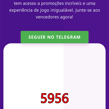
tem acesso a promoções incríveis e uma
experiência de jogo inigualável. Junte-se aos
vencedores agora!
SEGUIR NO TELEGRAM