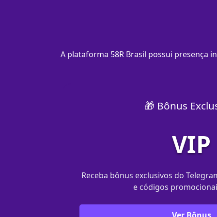
A plataforma 58R Brasil possui presença i
🎁 Bônus Exclu
VIP
Receba bônus exclusivos do Telegra
e códigos promocionai
Ver Bônus