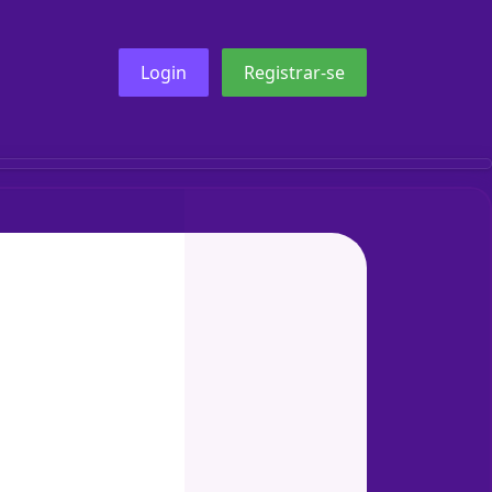
Login
Registrar-se