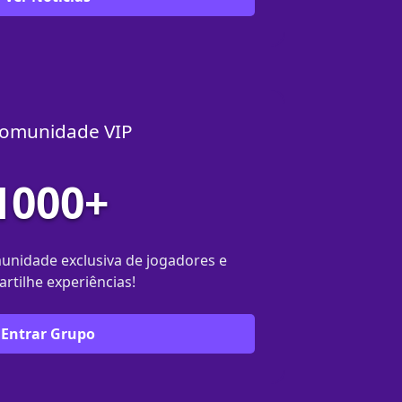
Comunidade VIP
1000+
unidade exclusiva de jogadores e
rtilhe experiências!
Entrar Grupo